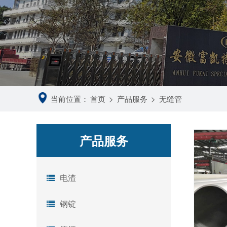
当前位置：
首页
>
产品服务
>
无缝管
产品服务
电渣
钢锭