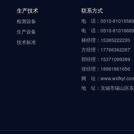
生产技术
联系方式
电 话：0510-8101558
检测设备
电 话：0510-8101668
生产设备
林经理：15365222220
技术标准
方经理：17766362287
郭经理：15371099389
张经理：18961861656
网 址：www.wxfkyl.co
地 址：无锡市锡山区东北