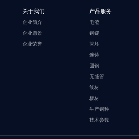
关于我们
产品服务
企业简介
电渣
企业愿景
钢锭
企业荣誉
管坯
连铸
圆钢
无缝管
线材
板材
生产钢种
技术参数