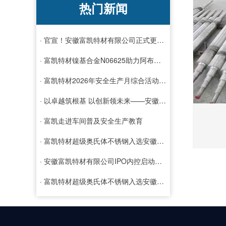
热门新闻
· 官宣！安徽富凯特材有限公司正式更名为安徽富凯特材股份有限公司
· 富凯特材镍基合金N06625助力阿布扎比SARB采出水处理项目建设
· 富凯特材2026年安全生产月综合活动圆满完成
· 以卓越筑根基 以创新领未来——安徽富凯特材有限公司第三届“宣城市人民政府质量奖”巡礼
· 富凯走进车间普及安全生产教育
· 富凯特材超级奥氏体不锈钢入选安徽工业精品
· 安徽富凯特材有限公司IPO内控启动会顺利召开
· 富凯特材超级奥氏体不锈钢入选安徽工业精品