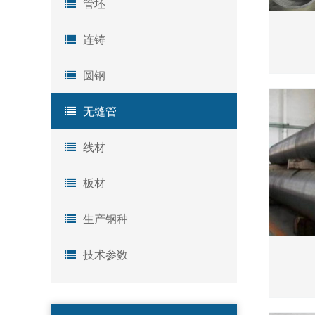
管坯
连铸
圆钢
无缝管
线材
板材
生产钢种
技术参数