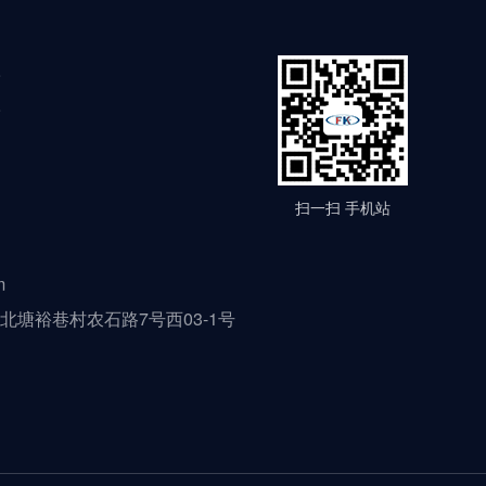
9
9
扫一扫 手机站
m
塘裕巷村农石路7号西03-1号