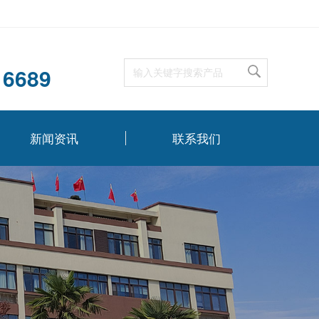
网站地图
联系我们
16689
新闻资讯
联系我们