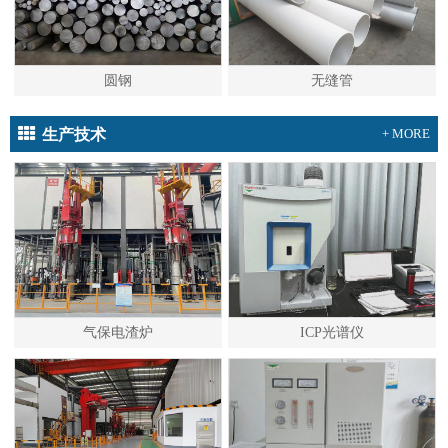
圆钢
无缝管
生产技术
+ MORE
气保电渣炉
ICP光谱仪