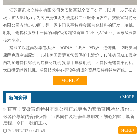
江苏富凯永立特材有限公司为安徽富凯全资子公司，以进一步开拓市
场，扩大影响力，为客户提供更为便捷和专业服务而设立。安徽富凯特材
有限公司占地1700亩，是一家专门从事特种金属合金材料的研发、冶炼、
轧制、销售和服务于一体的国家级专精特新重点“小巨人”企业、国家级高新
技术企业。
建成了以超高功率电弧炉、AOD炉、LF炉、VD炉、连铸机、12吨美国
康萨克真空感应炉、15吨美国康萨克气氛保护电渣炉，12吨德国ALD真空
自耗炉进口快锻机高速棒材轧机 宽幅中厚板轧机、大口径无缝管穿孔机、
大口径无缝管轧机、省级技术中心等设备组成的高品质特种钢生产线。...
MORE
+ MORE
新闻资讯
官宣！安徽富凯特材有限公司正式更名为安徽富凯特材股份有限公司
致各位尊敬的合作伙伴、业界同仁及社会各界朋友：初心如磐，焕新
启程。今日，我们正式...
MORE+
2026/07/02 09:41:46