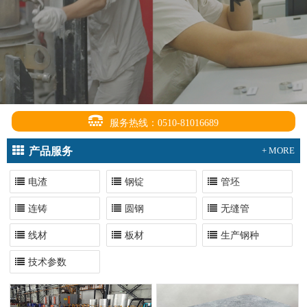
服务热线：0510-81016689
产品服务
+ MORE
电渣
钢锭
管坯
连铸
圆钢
无缝管
线材
板材
生产钢种
技术参数