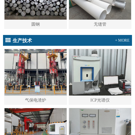
圆钢
无缝管
生产技术
+ MORE
气保电渣炉
ICP光谱仪