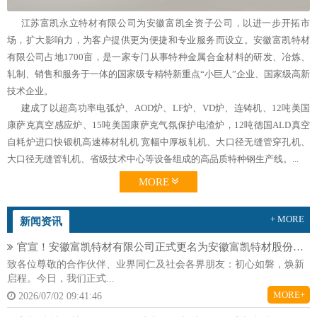
江苏富凯永立特材有限公司为安徽富凯全资子公司，以进一步开拓市
场，扩大影响力，为客户提供更为便捷和专业服务而设立。安徽富凯特材
有限公司占地1700亩，是一家专门从事特种金属合金材料的研发、冶炼、
轧制、销售和服务于一体的国家级专精特新重点“小巨人”企业、国家级高新
技术企业。
建成了以超高功率电弧炉、AOD炉、LF炉、VD炉、连铸机、12吨美国
康萨克真空感应炉、15吨美国康萨克气氛保护电渣炉，12吨德国ALD真空
自耗炉进口快锻机高速棒材轧机 宽幅中厚板轧机、大口径无缝管穿孔机、
大口径无缝管轧机、省级技术中心等设备组成的高品质特种钢生产线。...
MORE
+ MORE
新闻资讯
官宣！安徽富凯特材有限公司正式更名为安徽富凯特材股份有限公司
致各位尊敬的合作伙伴、业界同仁及社会各界朋友：初心如磐，焕新
启程。今日，我们正式...
MORE+
2026/07/02 09:41:46