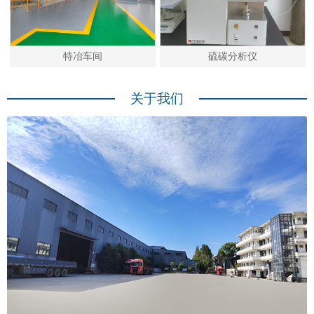
特冶车间
硫碳分析仪
关于我们